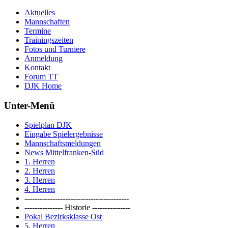
Aktuelles
Mannschaften
Termine
Trainingszeiten
Fotos und Turniere
Anmeldung
Kontakt
Forum TT
DJK Home
Unter-Menü
Spielplan DJK
Eingabe Spielergebnisse
Mannschaftsmeldungen
News Mittelfranken-Süd
1. Herren
2. Herren
3. Herren
4. Herren
-----------------------------------------
--------------- Historie ---------------
Pokal Bezirksklasse Ost
5. Herren