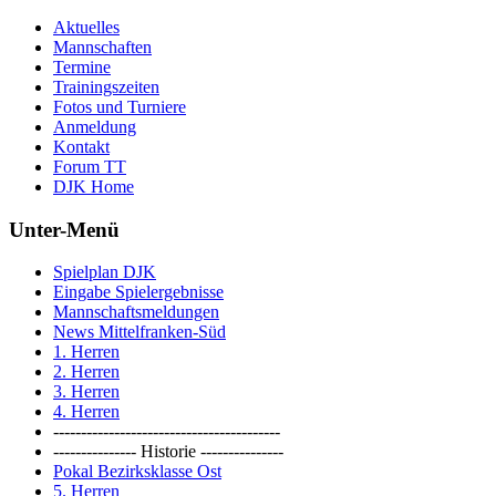
Aktuelles
Mannschaften
Termine
Trainingszeiten
Fotos und Turniere
Anmeldung
Kontakt
Forum TT
DJK Home
Unter-Menü
Spielplan DJK
Eingabe Spielergebnisse
Mannschaftsmeldungen
News Mittelfranken-Süd
1. Herren
2. Herren
3. Herren
4. Herren
-----------------------------------------
--------------- Historie ---------------
Pokal Bezirksklasse Ost
5. Herren