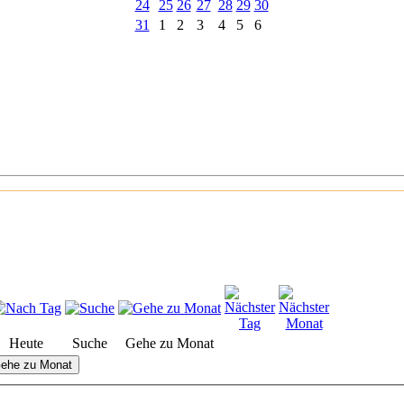
24
25
26
27
28
29
30
31
1
2
3
4
5
6
Heute
Suche
Gehe zu Monat
ehe zu Monat