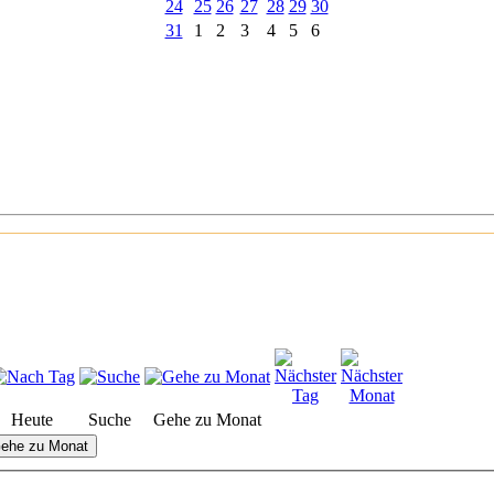
24
25
26
27
28
29
30
31
1
2
3
4
5
6
Heute
Suche
Gehe zu Monat
ehe zu Monat